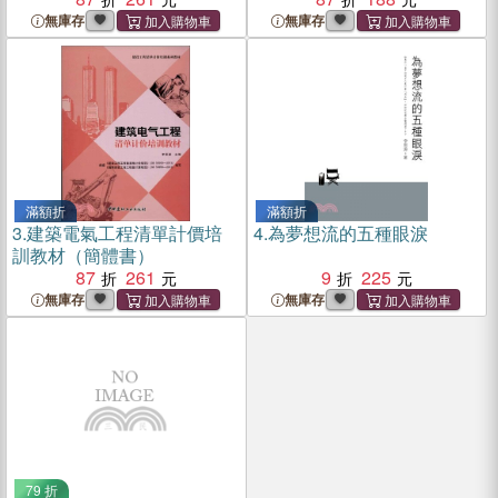
無庫存
無庫存
滿額折
滿額折
3.
建築電氣工程清單計價培
4.
為夢想流的五種眼淚
訓教材（簡體書）
87
261
9
225
無庫存
無庫存
79 折