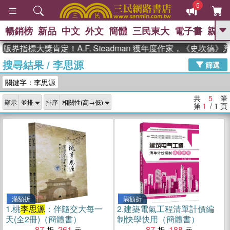
5
暢銷榜
新品
中文
外文
簡體
三民東大
電子書
親子
GO
版界指標大獎肯定！A.F. Steadman 獲年度作家，《史坎德
搜尋結果
/
李思源
、
熱搜：
東野圭吾
高希均教授回憶錄
篩選
、
、
、
The Odyssey
父親節
如果歷
關鍵字：李思源
、
、
史是一群喵
暑期推薦
國際布克
、
、
獎 臺灣漫遊錄
方念華
台灣的李
共
5
筆
顯示
排序
、
、
登輝時代
數學女孩：黎曼猜想
第
1
/ 1
頁
偉大的迷走神經
滿額折
滿額折
1.
桃
李思源
：伴隨交大每一
2.
建築電氣工程清單計價編
天(全2冊)（簡體書）
制快學快用（簡體書）
87
261
87
188