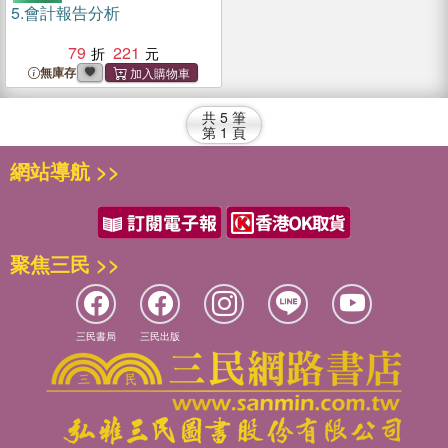
5.
會計報告分析
79
221
無庫存
共
5
筆
第
1
頁
網站導航 >>
聚焦三民 >>
三民書局
三民出版