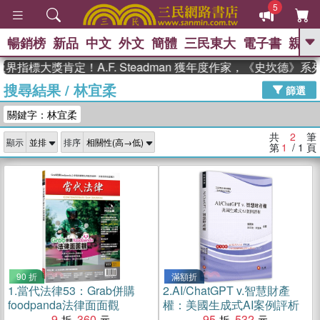
5
暢銷榜
新品
中文
外文
簡體
三民東大
電子書
親子
GO
界指標大獎肯定！A.F. Steadman 獲年度作家，《史坎德》
搜尋結果
/
林宜柔
、
熱搜：
東野圭吾
高希均教授回憶錄
篩選
、
、
、
The Odyssey
父親節
如果歷
關鍵字：林宜柔
、
、
史是一群喵
暑期推薦
國際布克
、
、
獎 臺灣漫遊錄
方念華
台灣的李
共
2
筆
顯示
排序
、
、
登輝時代
數學女孩：黎曼猜想
第
1
/ 1
頁
偉大的迷走神經
90 折
滿額折
1.
當代法律53：Grab併購
2.
AI/ChatGPT v.智慧財產
foodpanda法律面面觀
權：美國生成式AI案例評析
9
360
95
532