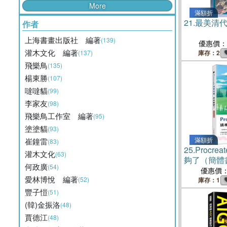
More
滿額折
21.
最美清
作者
上海書畫出版社 編著
(139)
優惠價：
灌木文化 編著
(137)
庫存：2
飛樂鳥
(135)
楊東勝
(107)
噠噠貓
(99)
李家友
(98)
飛樂鳥工作室 編著
(95)
塗塗貓
(93)
滿額折
崔鐘雷
(83)
25.
Procre
灌木文化
(63)
夠了（簡體
何政廣
(54)
優惠價
愛林博悅 編著
(52)
庫存：1
豐子愷
(51)
(韓)金振洛
(48)
賈德江
(48)