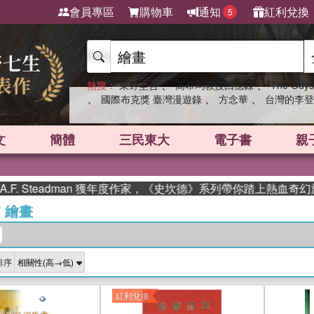
會員專區
購物車
通知
紅利兌換
5
、
、
熱搜：
東野圭吾
高希均教授回憶錄
The Odys
、
、
、
國際布克獎 臺灣漫遊錄
方念華
台灣的李登
文
簡體
三民東大
電子書
親
eadman 獲年度作家，《史坎德》系列帶你踏上熱血奇幻旅程
/
繪畫
排序
紅利兌換