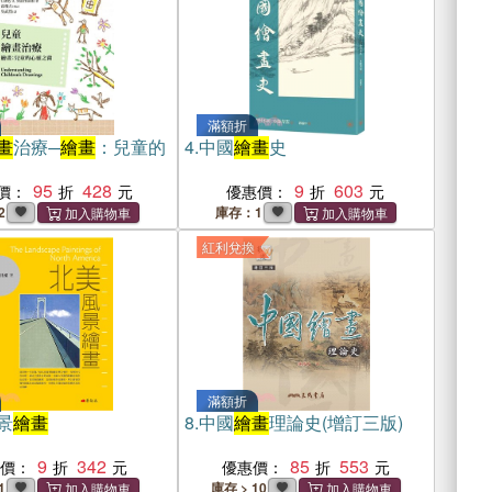
滿額折
畫
治療─
繪畫
：兒童的
4.
中國
繪畫
史
95
428
9
603
價：
優惠價：
2
庫存：1
紅利兌換
滿額折
景
繪畫
8.
中國
繪畫
理論史(增訂三版)
9
342
85
553
惠價：
優惠價：
1
庫存 > 10