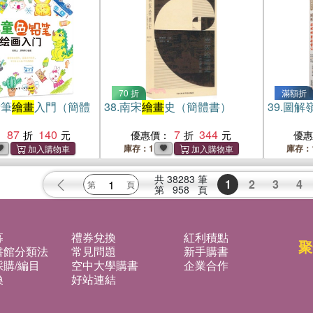
70 折
滿額折
鉛筆
繪畫
入門（簡體
38.
南宋
繪畫
史（簡體書）
39.
圖解
87
140
7
344
：
優惠價：
優
庫存：1
庫存：
共
38283
筆
1
2
3
4
第
958
頁
募
禮券兌換
紅利積點
聚
書館分類法
常見問題
新手購書
購/編目
空中大學購書
企業合作
換
好站連結