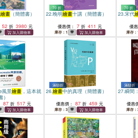
70 折
70 折
代
繪畫
（簡體書）
22.
晚明
繪畫
十講（簡體書）
23.
宋代
52
3980
7
411
優惠價：
優
庫存：1
庫存：
滿額折
滿額折
ate風景
繪畫
，這本就
26.
繪畫
中的真理（簡體書）
27.
瞬間
書）
87
517
87
459
：
優惠價：
優惠
庫存：3
庫存：