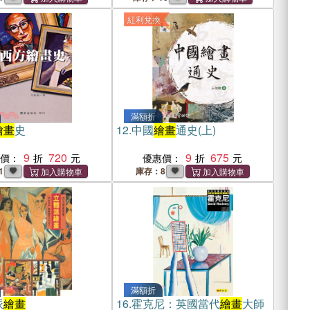
紅利兌換
滿額折
繪畫
史
12.
中國
繪畫
通史(上)
9
720
9
675
惠價：
優惠價：
1
庫存：8
滿額折
派
繪畫
16.
霍克尼：英國當代
繪畫
大師