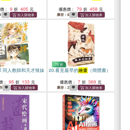
9
405
79
458
惠價：
優惠價：
1
庫存：8
70 折
課 同人教師和天才辣妹
20.
看見最早的
繪畫
（簡體書）
95
133
7
369
價：
優惠價：
存
庫存：2