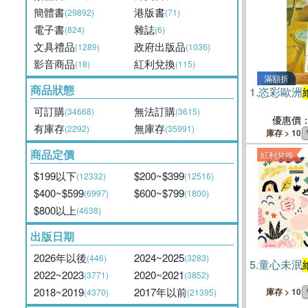
簡體書
港版書
(29892)
(71)
電子書
雜誌
(824)
(6)
文具禮品
政府出版品
(1289)
(1036)
影音商品
紅利兌換
(18)
(115)
滿額折
商品狀態
1.
恣彩歐洲
可訂購
無法訂購
(34668)
(3615)
優惠價
有庫存
無庫存
(2292)
(35991)
庫存 > 10
商品定價
紅利兌換
$199以下
$200~$399
(12332)
(12516)
$400~$599
$600~$799
(6997)
(1800)
$800以上
(4638)
出版日期
2026年以後
2024~2025
(446)
(3283)
5.
童心未泯
2022~2023
2020~2021
(3771)
(3852)
2018~2019
2017年以前
庫存 > 10
(4370)
(21395)