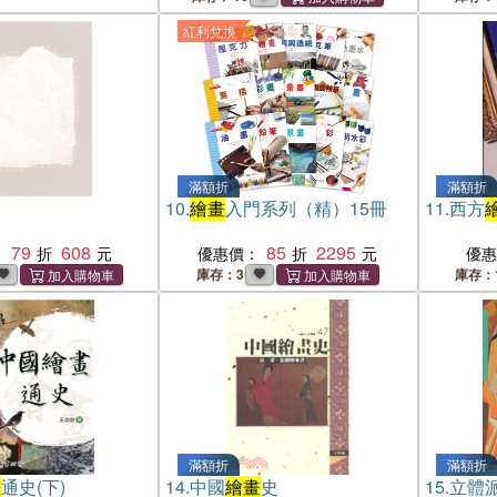
紅利兌換
滿額折
滿額折
10.
繪畫
入門系列（精）15冊
11.
西方
79
608
85
2295
：
優惠價：
優
庫存：3
庫存：
滿額折
滿額折
畫
通史(下)
14.
中國
繪畫
史
15.
立體