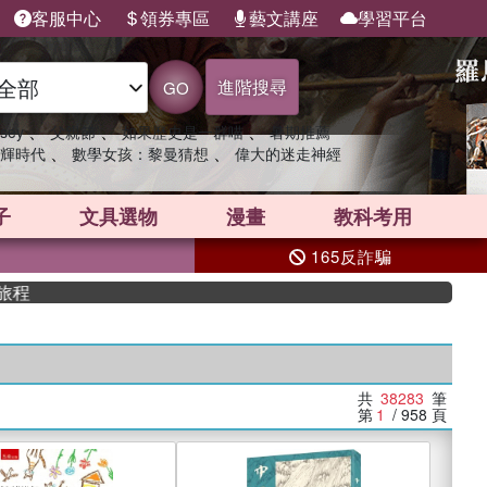
客服中心
領券專區
藝文講座
學習平台
進階搜尋
GO
、
、
、
sey
父親節
如果歷史是一群喵
暑期推薦
、
、
輝時代
數學女孩：黎曼猜想
偉大的迷走神經
子
文具選物
漫畫
教科考用
165反詐騙
共
38283
筆
第
1
/ 958
頁