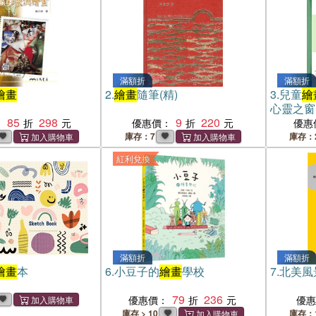
滿額折
滿額折
繪畫
2.
繪畫
隨筆(精)
3.
兒童
繪
心靈之窗
85
298
9
220
：
優惠價：
優惠
庫存：7
庫存：
紅利兌換
滿額折
滿額折
繪畫
本
6.
小豆子的
繪畫
學校
7.
北美風
79
236
優惠價：
優
庫存 > 10
庫存：