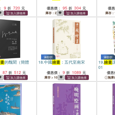
9
720
95
304
：
優惠價：
優
庫存：2
庫存：
滿額折
滿額折
繪畫
的醜聞（簡體
18.
中國
繪畫
：五代至南宋
19.
繪畫
01
87
512
9
1089
：
優惠價：
優惠
庫存 > 10
無庫