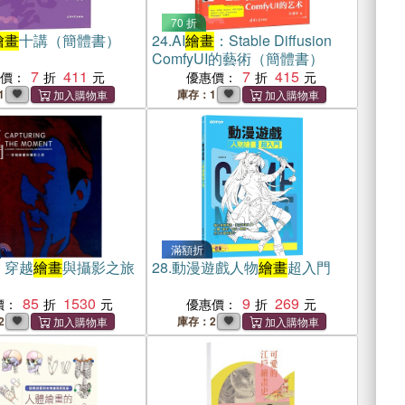
70 折
繪畫
十講（簡體書）
24.
AI
繪畫
：Stable Diffusion
ComfyUI的藝術（簡體書）
7
411
7
415
惠價：
優惠價：
1
庫存：1
滿額折
：穿越
繪畫
與攝影之旅
28.
動漫遊戲人物
繪畫
超入門
85
1530
9
269
價：
優惠價：
2
庫存：2