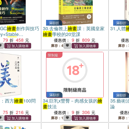
滿額折
滿額折
GC
繪畫
創作與技巧
30.
去倫敦上
繪畫
課：英國皇家
31.
人體
y+Stable
繪畫
學校的20堂課
）：AI
79
繪畫
458
的基本概
9
809
：
優惠價：
優
史、使用方法……
庫存：4
庫存：
的世界，學習AI
繪
限制級
並感受AI
繪畫
的魅
滿額折
滿額折
本：西方
繪畫
100問
34.
巨乳x豐臀－肉感女孩的
繪
35.
藝術
畫
技法
論
75
216
9
306
：
優惠價：
優惠
庫存：1
庫存：