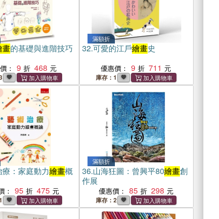
滿額折
繪畫
的基礎與進階技巧
32.
可愛的江戶
繪畫
史
9
468
9
711
惠價：
優惠價：
3
庫存：1
滿額折
治療：家庭動力
繪畫
概
36.
山海狂圖：曾興平80
繪畫
創
作展
95
475
85
298
價：
優惠價：
1
庫存：2