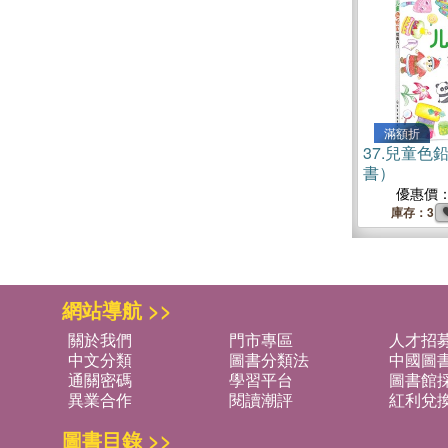
滿額折
37.
兒童色
書）
優惠價
庫存：3
網站導航 >>
關於我們
門市專區
人才招
中文分類
圖書分類法
中國圖
通關密碼
學習平台
圖書館採
異業合作
閱讀潮評
紅利兌
圖書目錄 >>