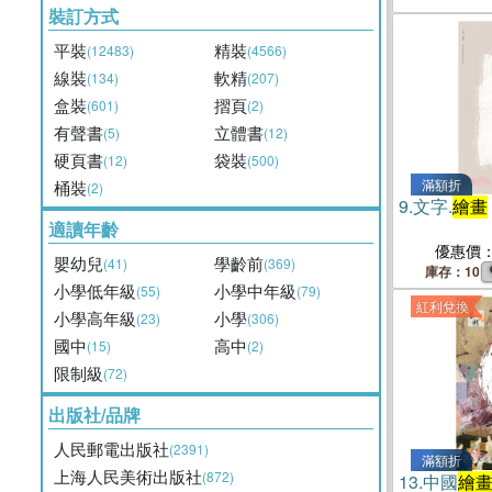
裝訂方式
平裝
精裝
(12483)
(4566)
線裝
軟精
(134)
(207)
盒裝
摺頁
(601)
(2)
有聲書
立體書
(5)
(12)
硬頁書
袋裝
(12)
(500)
滿額折
桶裝
(2)
9.
文字.
繪畫
適讀年齡
優惠價
嬰幼兒
學齡前
(41)
(369)
庫存：10
小學低年級
小學中年級
(55)
(79)
紅利兌換
小學高年級
小學
(23)
(306)
國中
高中
(15)
(2)
限制級
(72)
出版社/品牌
人民郵電出版社
(2391)
滿額折
上海人民美術出版社
(872)
13.
中國
繪