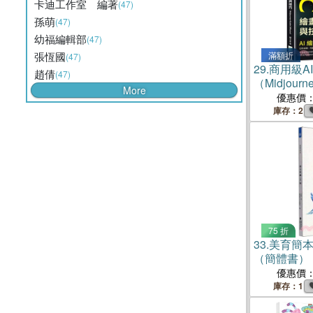
卡迪工作室 編著
(47)
孫萌
(47)
幼福編輯部
(47)
張恆國
滿額折
(47)
29.
商用級AI
趙倩
(47)
（Midjourne
More
Diffusion
優惠價
念、發展歷
庫存：2
步入AI
繪畫
畫
的技能，
力！
75 折
33.
美育簡
（簡體書）
優惠價
庫存：1