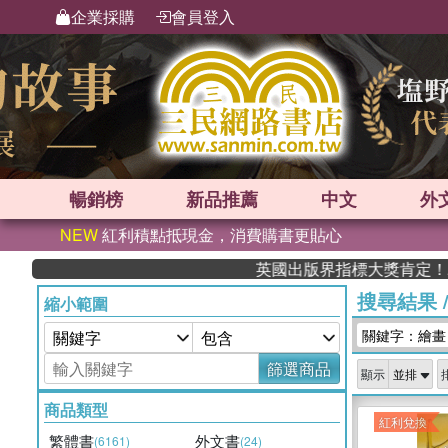
企業採購
會員登入
暢銷榜
新品
推薦
中文
外
NEW
紅利積點抵現金，消費購書更貼心
英國出版界指標大獎肯定！A.F. St
搜尋結果
縮小範圍
關鍵字：繪畫
篩選商品
顯示
商品類型
紅利兌換
繁體書
外文書
(6161)
(24)