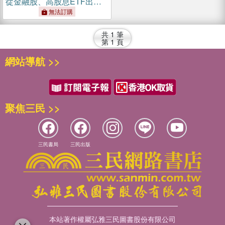
從金融股、高股息ETF出
發，以錢養錢，晉升買房族
無法訂購
的完整分享【首刷限量簽名
版】
共
1
筆
第
1
頁
網站導航 >>
聚焦三民 >>
三民書局
三民出版
本站著作權屬弘雅三民圖書股份有限公司