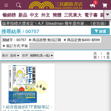
5
暢銷榜
新品
中文
外文
簡體
三民東大
電子書
親子
GO
版界指標大獎肯定！A.F. Steadman 獲年度作家，《史坎德
搜尋結果
/
00757
、
熱搜：
東野圭吾
高希均教授回憶錄
篩選
、
、
、
The Odyssey
父親節
如果歷
關鍵字：00757
商品狀態:無法訂購
商品定價:$400~$599
、
、
史是一群喵
暑期推薦
國際布克
、
、
裝訂方式:平裝
獎 臺灣漫遊錄
方念華
台灣的李
、
、
登輝時代
數學女孩：黎曼猜想
共
1
筆
顯示
排序
偉大的迷走神經
第
1
/ 1
頁
1.
給存股族的ETF實驗筆記：