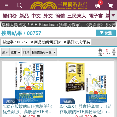
5
暢銷榜
新品
中文
外文
簡體
三民東大
電子書
親子
GO
指標大獎肯定！A.F. Steadman 獲年度作家，《史坎德》系
搜尋結果
/
00757
、
熱搜：
東野圭吾
高希均教授回憶錄
篩選
、
、
、
The Odyssey
父親節
如果歷
關鍵字：00757
商品狀態:可訂購
裝訂方式:平裝
、
、
史是一群喵
暑期推薦
國際布克
、
、
獎 臺灣漫遊錄
方念華
台灣的李
共
2
筆
顯示
排序
、
、
登輝時代
數學女孩：黎曼猜想
第
1
/ 1
頁
偉大的迷走神經
滿額折
滿額折
1.
給存股族的ETF實驗筆記：
2.
小車X存股實驗套書：《給
從金融股、高股息ETF出
存股族的ETF實驗筆記》+
發，以錢養錢，晉升買房族
9
378
《給存股新手的財富翻滾筆
9
720