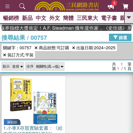
5
暢銷榜
新品
中文
外文
簡體
三民東大
電子書
親子
GO
版界指標大獎肯定！A.F. Steadman 獲年度作家，《史坎德
搜尋結果
/
00757
、
熱搜：
東野圭吾
高希均教授回憶錄
篩選
、
、
、
The Odyssey
父親節
如果歷
關鍵字：00757
商品狀態:可訂購
出版日期:2024~2025
、
、
史是一群喵
暑期推薦
國際布克
、
、
裝訂方式:平裝
獎 臺灣漫遊錄
方念華
台灣的李
、
、
登輝時代
數學女孩：黎曼猜想
共
1
筆
顯示
排序
偉大的迷走神經
第
1
/ 1
頁
滿額折
1.
小車X存股實驗套書：《給