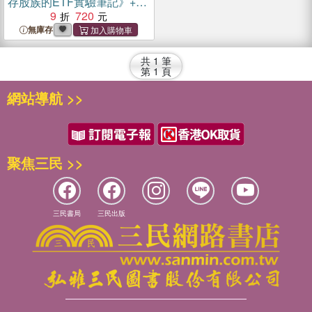
存股族的ETF實驗筆記》+
《給存股新手的財富翻滾筆
9
720
記》（共二冊）
無庫存
共
1
筆
第
1
頁
網站導航 >>
聚焦三民 >>
三民書局
三民出版