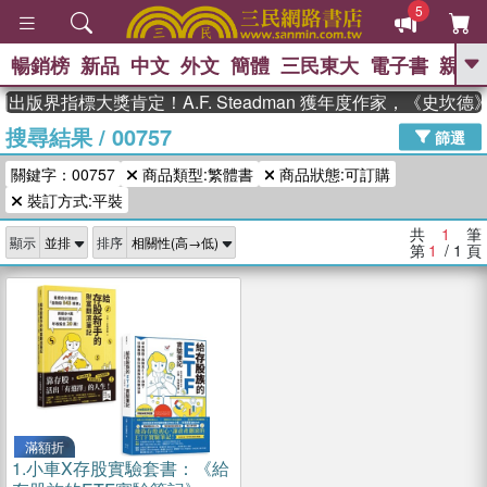
5
暢銷榜
新品
中文
外文
簡體
三民東大
電子書
親子
GO
出版界指標大獎肯定！A.F. Steadman 獲年度作家，《史坎
搜尋結果
/
00757
、
、
熱搜：
東野圭吾
The Odyssey
篩選
、
、
父親節
如果歷史是一群喵
暑期
關鍵字：00757
商品類型:繁體書
商品狀態:可訂購
、
、
推薦
國際布克獎 臺灣漫遊錄
方
、
、
裝訂方式:平裝
念華
台灣的李登輝時代
數學女
、
孩：黎曼猜想
偉大的迷走神經
共
1
筆
顯示
排序
第
1
/ 1
頁
滿額折
1.
小車X存股實驗套書：《給