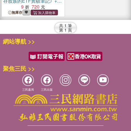
存股族的ETF實驗筆記》+
《給存股新手的財富翻滾筆
9
720
記》（共二冊）
無庫存
共
1
筆
第
1
頁
網站導航 >>
聚焦三民 >>
三民書局
三民出版