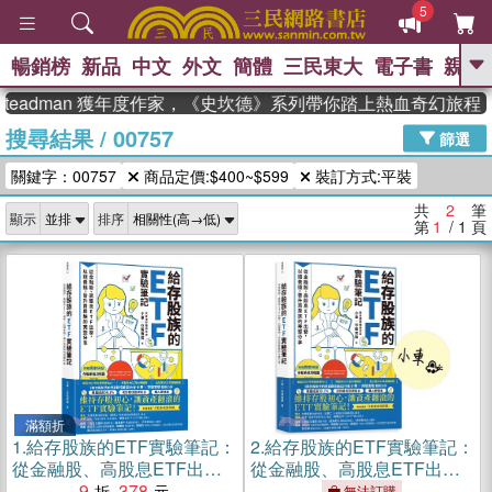
5
暢銷榜
新品
中文
外文
簡體
三民東大
電子書
親子
GO
Steadman 獲年度作家，《史坎德》系列帶你踏上熱血奇幻旅程
搜尋結果
/
00757
、
熱搜：
東野圭吾
高希均教授回憶錄
篩選
、
、
、
The Odyssey
父親節
如果歷
關鍵字：00757
商品定價:$400~$599
裝訂方式:平裝
、
、
史是一群喵
暑期推薦
國際布克
、
、
獎 臺灣漫遊錄
方念華
台灣的李
共
2
筆
顯示
排序
、
、
登輝時代
數學女孩：黎曼猜想
第
1
/ 1
頁
偉大的迷走神經
滿額折
1.
給存股族的ETF實驗筆記：
2.
給存股族的ETF實驗筆記：
從金融股、高股息ETF出
從金融股、高股息ETF出
發，以錢養錢，晉升買房族
9
378
發，以錢養錢，晉升買房族
無法訂購