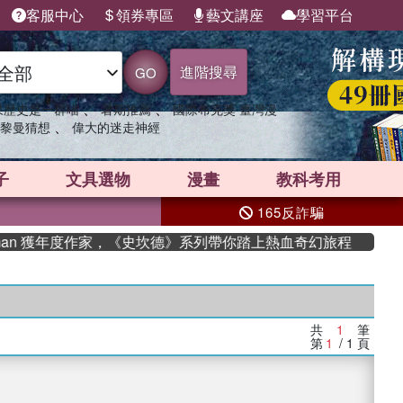
客服中心
領券專區
藝文講座
學習平台
進階搜尋
GO
、
、
果歷史是一群喵
暑期推薦
國際布克獎 臺灣漫
、
黎曼猜想
偉大的迷走神經
子
文具選物
漫畫
教科考用
165反詐騙
man 獲年度作家，《史坎德》系列帶你踏上熱血奇幻旅程
共
1
筆
第
1
/ 1
頁