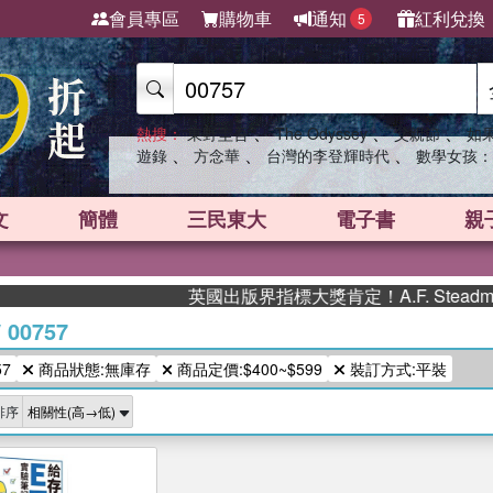
會員專區
購物車
通知
紅利兌換
5
、
、
、
熱搜：
東野圭吾
The Odyssey
父親節
如
、
、
、
遊錄
方念華
台灣的李登輝時代
數學女孩：
文
簡體
三民東大
電子書
親
英國出版界指標大獎肯定！A.F. Stead
/
00757
7
商品狀態:無庫存
商品定價:$400~$599
裝訂方式:平裝
排序