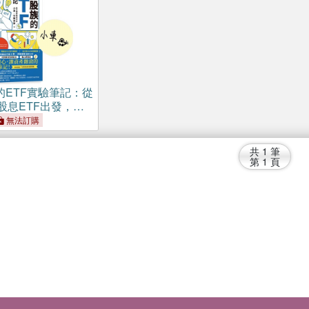
的ETF實驗筆記：從
股息ETF出發，以
升買房族的完整分
無法訂購
量簽名版】
共
1
筆
第
1
頁