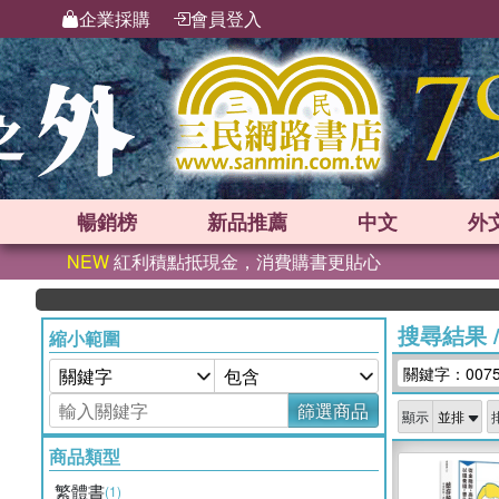
企業採購
會員登入
暢銷榜
新品
推薦
中文
外
NEW
紅利積點抵現金，消費購書更貼心
搜尋結果
縮小範圍
關鍵字：0075
篩選商品
顯示
商品類型
繁體書
(1)