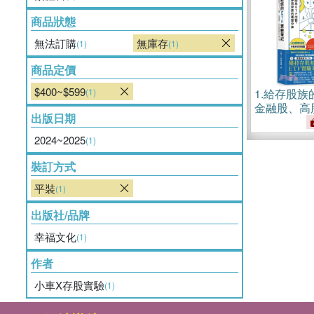
商品狀態
無法訂購
無庫存
(1)
(1)
商品定價
$400~$599
(1)
1.
給存股族
金融股、高
出版日期
錢養錢，晉
享【首刷限
2024~2025
(1)
裝訂方式
平裝
(1)
出版社/品牌
幸福文化
(1)
作者
小車X存股實驗
(1)