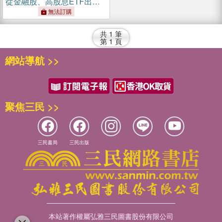
從金融股、高股息ETF出
發，以錢養錢，晉升買房族
無法訂購
的完整分享【首刷限量簽名
版】
共
1
筆
第
1
頁
網站導航 >>
聚焦三民 >>
三民書局
三民出版
本站著作權屬弘雅三民圖書股份有限公司