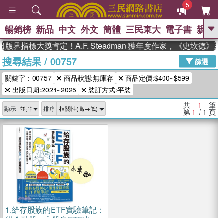
5
暢銷榜
新品
中文
外文
簡體
三民東大
電子書
親子
GO
版界指標大獎肯定！A.F. Steadman 獲年度作家，《史坎德
搜尋結果
/
00757
、
熱搜：
東野圭吾
高希均教授回憶錄
篩選
、
、
、
The Odyssey
父親節
如果歷
關鍵字：00757
商品狀態:無庫存
商品定價:$400~$599
、
、
史是一群喵
暑期推薦
國際布克
、
、
出版日期:2024~2025
裝訂方式:平裝
獎 臺灣漫遊錄
方念華
台灣的李
、
、
登輝時代
數學女孩：黎曼猜想
共
1
筆
顯示
排序
偉大的迷走神經
第
1
/ 1
頁
1.
給存股族的ETF實驗筆記：