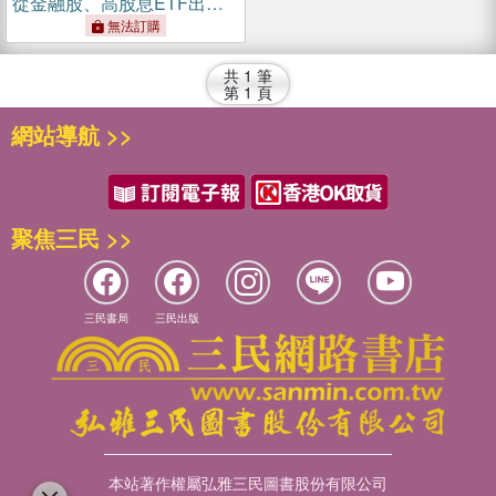
從金融股、高股息ETF出
發，以錢養錢，晉升買房族
無法訂購
的完整分享【首刷限量簽名
版】
共
1
筆
第
1
頁
網站導航 >>
聚焦三民 >>
三民書局
三民出版
本站著作權屬弘雅三民圖書股份有限公司