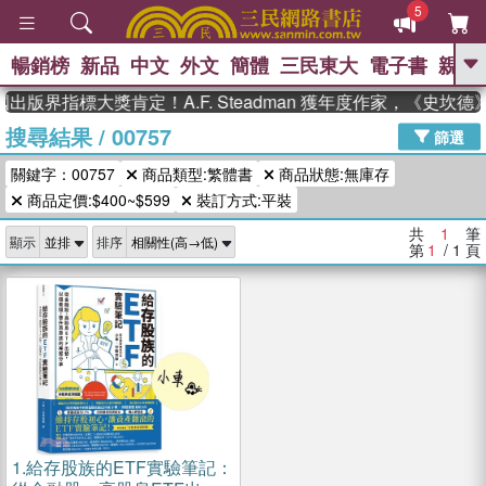
5
暢銷榜
新品
中文
外文
簡體
三民東大
電子書
親子
GO
出版界指標大獎肯定！A.F. Steadman 獲年度作家，《史
搜尋結果
/
00757
、
熱搜：
東野圭吾
高希均教授回憶錄
篩選
、
、
、
The Odyssey
父親節
如果歷
關鍵字：00757
商品類型:繁體書
商品狀態:無庫存
、
、
史是一群喵
暑期推薦
國際布克
、
、
商品定價:$400~$599
裝訂方式:平裝
獎 臺灣漫遊錄
方念華
台灣的李
、
、
登輝時代
數學女孩：黎曼猜想
共
1
筆
顯示
排序
偉大的迷走神經
第
1
/ 1
頁
1.
給存股族的ETF實驗筆記：