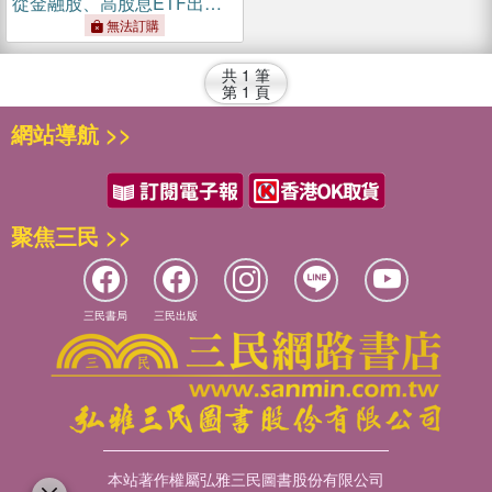
從金融股、高股息ETF出
發，以錢養錢，晉升買房族
無法訂購
的完整分享【首刷限量簽名
版】
共
1
筆
第
1
頁
網站導航 >>
聚焦三民 >>
三民書局
三民出版
本站著作權屬弘雅三民圖書股份有限公司