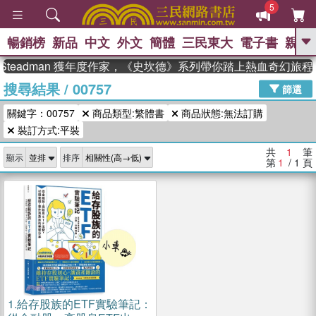
5
暢銷榜
新品
中文
外文
簡體
三民東大
電子書
親子
GO
 Steadman 獲年度作家，《史坎德》系列帶你踏上熱血奇幻旅程
搜尋結果
/
00757
、
熱搜：
東野圭吾
高希均教授回憶錄
篩選
、
、
、
The Odyssey
父親節
如果歷
關鍵字：00757
商品類型:繁體書
商品狀態:無法訂購
、
、
史是一群喵
暑期推薦
國際布克
、
、
裝訂方式:平裝
獎 臺灣漫遊錄
方念華
台灣的李
、
、
登輝時代
數學女孩：黎曼猜想
共
1
筆
顯示
排序
偉大的迷走神經
第
1
/ 1
頁
1.
給存股族的ETF實驗筆記：