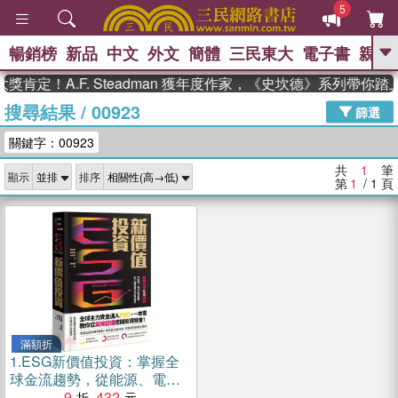
5
暢銷榜
新品
中文
外文
簡體
三民東大
電子書
親子
GO
肯定！A.F. Steadman 獲年度作家，《史坎德》系列帶你
搜尋結果
/
00923
、
熱搜：
東野圭吾
高希均教授回憶錄
篩選
、
、
、
The Odyssey
父親節
如果歷
關鍵字：00923
、
、
史是一群喵
暑期推薦
國際布克
、
、
獎 臺灣漫遊錄
方念華
台灣的李
共
1
筆
顯示
排序
、
、
登輝時代
數學女孩：黎曼猜想
第
1
/ 1
頁
偉大的迷走神經
滿額折
1.
ESG新價值投資：掌握全
球金流趨勢，從能源、電池
到電動車，散戶穩健獲利的
9
432