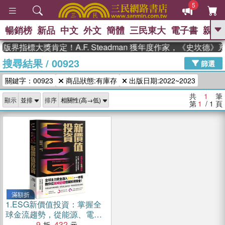
5
暢銷榜
新品
中文
外文
簡體
三民東大
電子書
親子
GO
版界指標大獎肯定！A.F. Steadman 獲年度作家，《史坎德
搜尋結果
/
00923
、
、
熱搜：
東野圭吾
The Odyssey
篩選
、
、
父親節
如果歷史是一群喵
暑期
關鍵字：00923
商品狀態:有庫存
出版日期:2022~2023
、
、
推薦
國際布克獎 臺灣漫遊錄
方
、
、
念華
台灣的李登輝時代
數學女
共
1
筆
顯示
排序
、
孩：黎曼猜想
偉大的迷走神經
第
1
/ 1
頁
滿額折
1.
ESG新價值投資：掌握全
球金流趨勢，從能源、電池
到電動車，散戶穩健獲利的
9
432