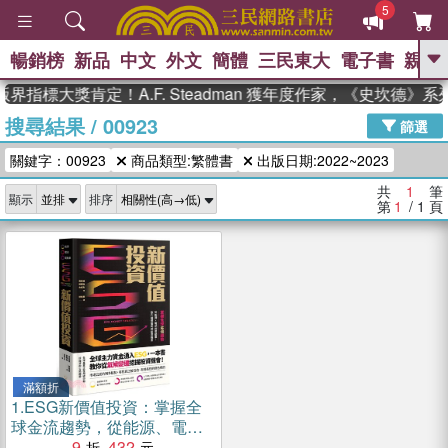
5
暢銷榜
新品
中文
外文
簡體
三民東大
電子書
親子
GO
界指標大獎肯定！A.F. Steadman 獲年度作家，《史坎德》
搜尋結果
/
00923
、
、
熱搜：
東野圭吾
The Odyssey
篩選
、
、
父親節
如果歷史是一群喵
暑期
關鍵字：00923
商品類型:繁體書
出版日期:2022~2023
、
、
推薦
國際布克獎 臺灣漫遊錄
方
、
、
念華
台灣的李登輝時代
數學女
共
1
筆
顯示
排序
、
孩：黎曼猜想
偉大的迷走神經
第
1
/ 1
頁
滿額折
1.
ESG新價值投資：掌握全
球金流趨勢，從能源、電池
到電動車，散戶穩健獲利的
9
432