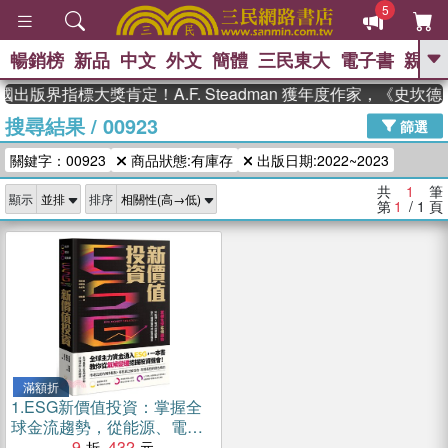
5
暢銷榜
新品
中文
外文
簡體
三民東大
電子書
親子
GO
國出版界指標大獎肯定！A.F. Steadman 獲年度作家，《史
搜尋結果
/
00923
、
熱搜：
東野圭吾
高希均教授回憶錄
篩選
、
、
、
The Odyssey
父親節
如果歷
關鍵字：00923
商品狀態:有庫存
出版日期:2022~2023
、
、
史是一群喵
暑期推薦
國際布克
、
、
獎 臺灣漫遊錄
方念華
台灣的李
共
1
筆
顯示
排序
、
、
登輝時代
數學女孩：黎曼猜想
第
1
/ 1
頁
偉大的迷走神經
滿額折
1.
ESG新價值投資：掌握全
球金流趨勢，從能源、電池
到電動車，散戶穩健獲利的
9
432