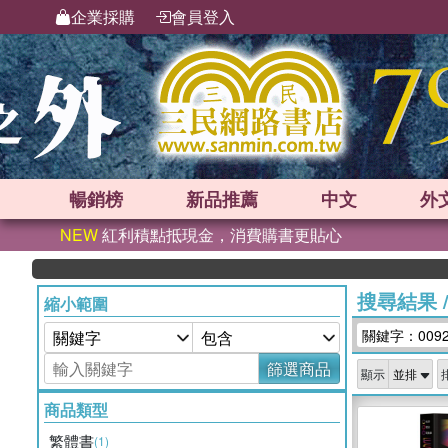
企業採購
會員登入
暢銷榜
新品
推薦
中文
外
NEW
紅利積點抵現金，消費購書更貼心
搜尋結果
縮小範圍
關鍵字：0092
篩選商品
顯示
商品類型
繁體書
(1)