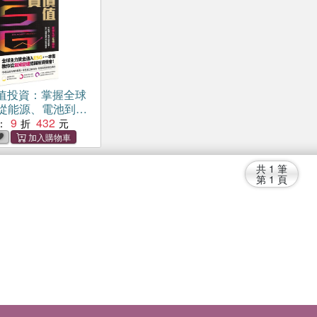
價值投資：掌握全球
從能源、電池到電
穩健獲利的投資機
9
432
：
共
1
筆
第
1
頁