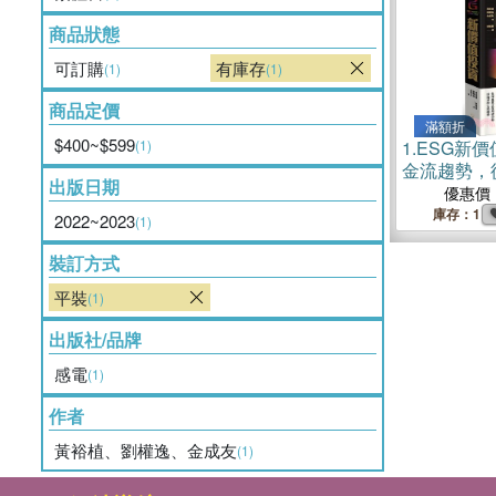
商品狀態
可訂購
有庫存
(1)
(1)
商品定價
滿額折
$400~$599
(1)
1.
ESG新
金流趨勢，
出版日期
動車，散戶
優惠價
會
庫存：1
2022~2023
(1)
裝訂方式
平裝
(1)
出版社/品牌
感電
(1)
作者
黃裕植、劉權逸、金成友
(1)