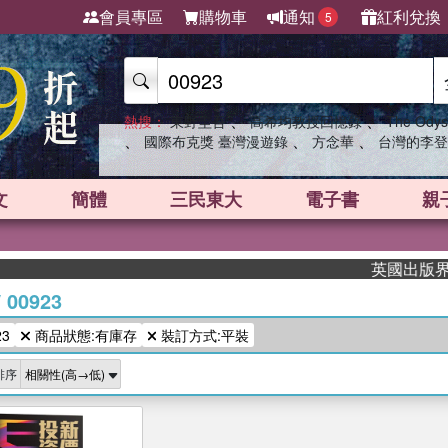
會員專區
購物車
通知
紅利兌換
5
、
、
熱搜：
東野圭吾
高希均教授回憶錄
The Odys
、
、
、
國際布克獎 臺灣漫遊錄
方念華
台灣的李登
文
簡體
三民東大
電子書
親
英國出版界指標
/
00923
3
商品狀態:有庫存
裝訂方式:平裝
排序