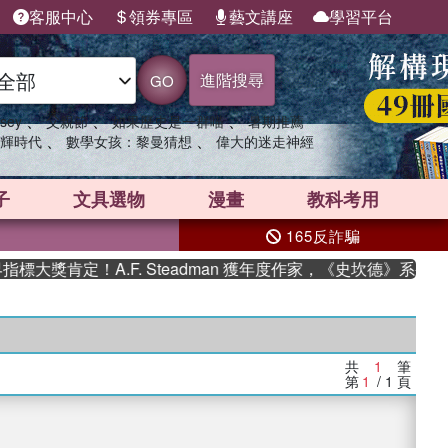
客服中心
領券專區
藝文講座
學習平台
進階搜尋
GO
、
、
、
sey
父親節
如果歷史是一群喵
暑期推薦
、
、
輝時代
數學女孩：黎曼猜想
偉大的迷走神經
子
文具選物
漫畫
教科考用
165反詐騙
大獎肯定！A.F. Steadman 獲年度作家，《史坎德》系列帶
共
1
筆
第
1
/ 1
頁