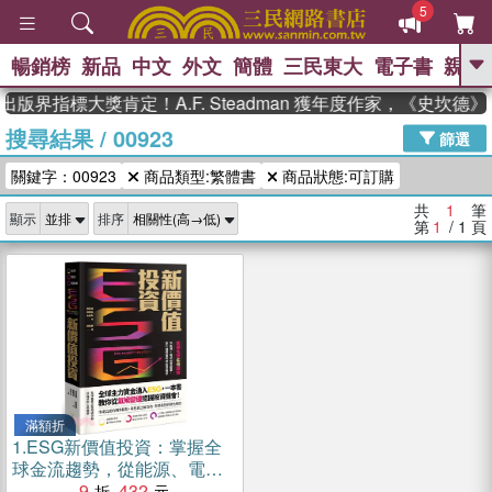
5
暢銷榜
新品
中文
外文
簡體
三民東大
電子書
親子
GO
出版界指標大獎肯定！A.F. Steadman 獲年度作家，《史坎
搜尋結果
/
00923
、
熱搜：
東野圭吾
高希均教授回憶錄
篩選
、
、
、
The Odyssey
父親節
如果歷
關鍵字：00923
商品類型:繁體書
商品狀態:可訂購
、
、
史是一群喵
暑期推薦
國際布克
、
、
獎 臺灣漫遊錄
方念華
台灣的李
共
1
筆
顯示
排序
、
、
登輝時代
數學女孩：黎曼猜想
第
1
/ 1
頁
偉大的迷走神經
滿額折
1.
ESG新價值投資：掌握全
球金流趨勢，從能源、電池
到電動車，散戶穩健獲利的
9
432