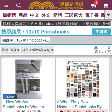
5
暢銷榜
新品
中文
外文
簡體
三民東大
電子書
親子
GO
指標大獎肯定！A.F. Steadman 獲年度作家，《史坎德》系
搜尋結果
/
10x10 Photobooks
、
、
熱搜：
東野圭吾
The Odyssey
篩選
、
、
父親節
如果歷史是一群喵
暑期
關鍵字：10x10 Photobooks...
、
、
推薦
國際布克獎 臺灣漫遊錄
方
、
、
念華
台灣的李登輝時代
數學女
共
3
筆
顯示
排序
、
孩：黎曼猜想
偉大的迷走神經
第
1
/ 1
頁
滿額折
1.
How We See -
2.
What They Saw -
Photobooks by Women
Historical Photobooks By
95
3135
Women 1843-1999
若需訂購本書，請電洽客服 02-