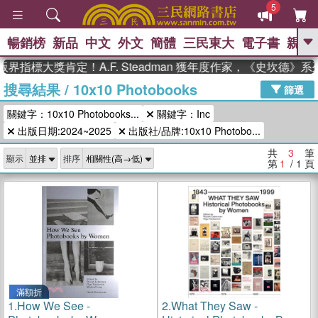
5
暢銷榜
新品
中文
外文
簡體
三民東大
電子書
親子
GO
界指標大獎肯定！A.F. Steadman 獲年度作家，《史坎德》
搜尋結果
/
10x10 Photobooks
、
熱搜：
東野圭吾
高希均教授回憶錄
篩選
、
、
、
The Odyssey
父親節
如果歷
關鍵字：10x10 Photobooks...
關鍵字：Inc
、
、
史是一群喵
暑期推薦
國際布克
、
、
出版日期:2024~2025
出版社/品牌:10x10 Photobo...
獎 臺灣漫遊錄
方念華
台灣的李
、
、
登輝時代
數學女孩：黎曼猜想
共
3
筆
顯示
排序
偉大的迷走神經
第
1
/ 1
頁
滿額折
1.
How We See -
2.
What They Saw -