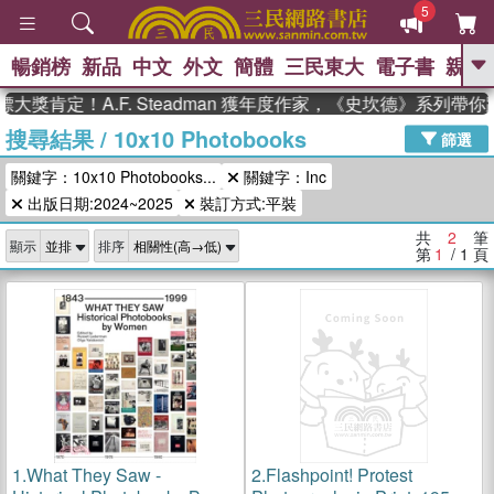
5
暢銷榜
新品
中文
外文
簡體
三民東大
電子書
親子
GO
大獎肯定！A.F. Steadman 獲年度作家，《史坎德》系列帶
搜尋結果
/
10x10 Photobooks
、
熱搜：
東野圭吾
高希均教授回憶錄
篩選
、
、
、
The Odyssey
父親節
如果歷
關鍵字：10x10 Photobooks...
關鍵字：Inc
、
、
史是一群喵
暑期推薦
國際布克
、
、
出版日期:2024~2025
裝訂方式:平裝
獎 臺灣漫遊錄
方念華
台灣的李
、
、
登輝時代
數學女孩：黎曼猜想
共
2
筆
顯示
排序
偉大的迷走神經
第
1
/ 1
頁
1.
What They Saw -
2.
Flashpoint! Protest