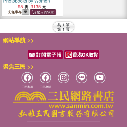
Photobooks by Women
95
3135
無庫存
共
1
筆
第
1
頁
網站導航 >>
聚焦三民 >>
三民書局
三民出版