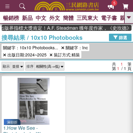
5
暢銷榜
新品
中文
外文
簡體
三民東大
電子書
親子
GO
出版界指標大獎肯定！A.F. Steadman 獲年度作家，《史坎
搜尋結果
/
10x10 Photobooks
、
熱搜：
東野圭吾
高希均教授回憶錄
篩選
、
、
、
The Odyssey
父親節
如果歷
關鍵字：10x10 Photobooks...
關鍵字：Inc
、
、
史是一群喵
暑期推薦
國際布克
、
、
出版日期:2024~2025
裝訂方式:精裝
獎 臺灣漫遊錄
方念華
台灣的李
、
、
登輝時代
數學女孩：黎曼猜想
共
1
筆
顯示
排序
偉大的迷走神經
第
1
/ 1
頁
滿額折
1.
How We See -