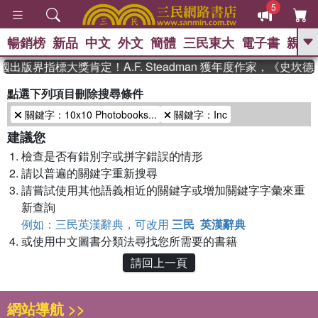
5
暢銷榜
新品
中文
外文
簡體
三民東大
電子書
親子
GO
國出版界指標大獎肯定！A.F. Steadman 獲年度作家，《史
、
熱搜：
東野圭吾
高希均教授回憶錄
點選下列項目刪除搜尋條件
、
、
、
The Odyssey
父親節
如果歷
關鍵字：10x10 Photobooks...
關鍵字：Inc
、
、
史是一群喵
暑期推薦
國際布克
、
、
獎 臺灣漫遊錄
方念華
台灣的李
建議您
、
、
登輝時代
數學女孩：黎曼猜想
檢查是否有錯別字或拼字錯誤的情形
偉大的迷走神經
請以普遍的關鍵字重新搜尋
請嘗試使用其他語義相近的關鍵字或增加關鍵字字彙來重
新查詢
例如：三民英漢辭典，可改用
三民 英漢辭典
或使用中文圖書分類法尋找您所需要的書籍
請回上一頁
網站導航 >>