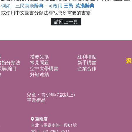
例如：三民英漢辭典，可改用
三民 英漢辭典
或使用中文圖書分類法尋找您所需要的書籍
請回上一頁
募
禮券兌換
紅利積點
聚
書館分類法
常見問題
新手購書
購/編目
空中大學購書
企業合作
換
好站連結
兒童・青少年(7歲以上)
畢業禮品
重南店
號
台北市重慶南路一段61號
電話：02-2361-7511