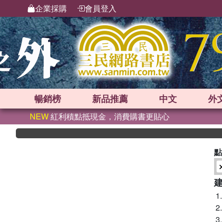
企業採購
會員登入
暢銷榜
新品
推薦
中文
外
NEW
紅利積點抵現金，消費購書更貼心
點