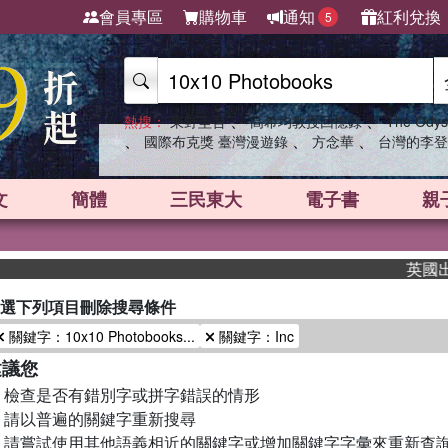
會員專區
購物車
通知
紅利兌換
5
、
、
熱搜：
東野圭吾
高希均教授回憶錄
The Odys
、
、
、
國際布克獎 臺灣漫遊錄
方念華
台灣的李登
文
簡體
三民東大
電子書
親
英國出版
選下列項目刪除搜尋條件
關鍵字：10x10 Photobooks...
關鍵字：Inc
建議您
檢查是否有錯別字或拼字錯誤的情形
請以普遍的關鍵字重新搜尋
請嘗試使用其他語義相近的關鍵字或增加關鍵字字彙來重新查