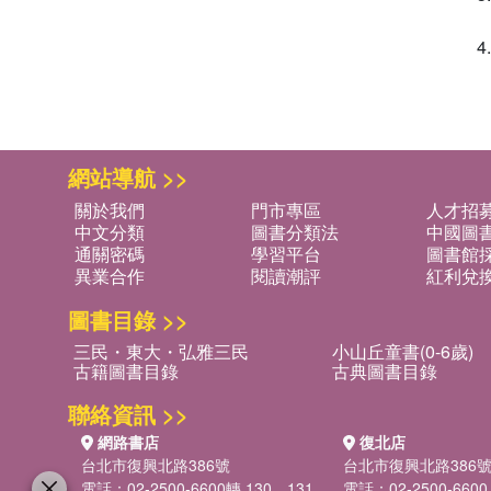
網站導航 >>
關於我們
門市專區
人才招
中文分類
圖書分類法
中國圖
通關密碼
學習平台
圖書館採
異業合作
閱讀潮評
紅利兌
圖書目錄 >>
三民・東大・弘雅三民
小山丘童書(0-6歲)
古籍圖書目錄
古典圖書目錄
聯絡資訊 >>
網路書店
復北店
台北市復興北路386號
台北市復興北路386
電話：02-2500-6600轉 130、131
電話：02-2500-6600