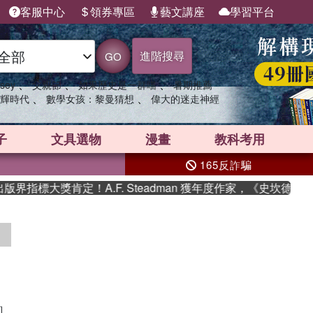
客服中心
領券專區
藝文講座
學習平台
進階搜尋
GO
、
、
、
sey
父親節
如果歷史是一群喵
暑期推薦
、
、
輝時代
數學女孩：黎曼猜想
偉大的迷走神經
子
文具選物
漫畫
教科考用
165反詐騙
界指標大獎肯定！A.F. Steadman 獲年度作家，《史坎德》
詢