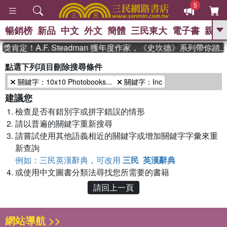
5
暢銷榜
新品
中文
外文
簡體
三民東大
電子書
親子
GO
肯定！A.F. Steadman 獲年度作家，《史坎德》系列帶你踏
、
熱搜：
東野圭吾
高希均教授回憶錄
點選下列項目刪除搜尋條件
、
、
、
The Odyssey
父親節
如果歷
關鍵字：10x10 Photobooks...
關鍵字：Inc
、
、
史是一群喵
暑期推薦
國際布克
、
、
獎 臺灣漫遊錄
方念華
台灣的李
建議您
、
、
登輝時代
數學女孩：黎曼猜想
檢查是否有錯別字或拼字錯誤的情形
偉大的迷走神經
請以普遍的關鍵字重新搜尋
請嘗試使用其他語義相近的關鍵字或增加關鍵字字彙來重
新查詢
例如：三民英漢辭典，可改用
三民 英漢辭典
或使用中文圖書分類法尋找您所需要的書籍
請回上一頁
網站導航 >>