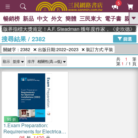
5
暢銷榜
新品
中文
外文
簡體
三民東大
電子書
親子
GO
版界指標大獎肯定！A.F. Steadman 獲年度作家，《史坎德
搜尋結果
/
2382
、
、
熱搜：
東野圭吾
The Odyssey
篩選
、
、
父親節
如果歷史是一群喵
暑期
關鍵字：2382
出版日期:2022~2023
裝訂方式:平裝
、
、
推薦
國際布克獎 臺灣漫遊錄
方
、
、
念華
台灣的李登輝時代
數學女
共
1
筆
顯示
排序
、
孩：黎曼猜想
偉大的迷走神經
第
1
/ 1
頁
95 折
1.
Exam Preparation:
Requirements for Electrical
Installations (
95
2382
1420
)：Level 3