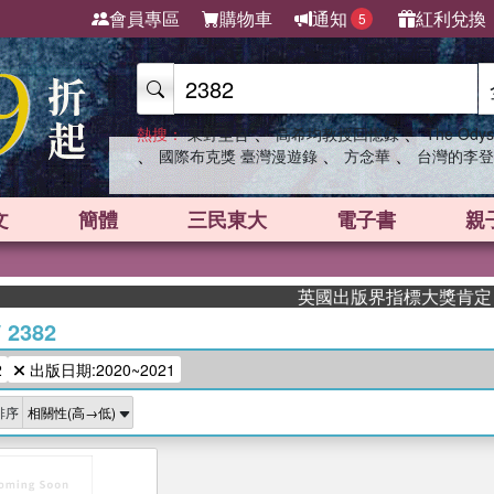
會員專區
購物車
通知
紅利兌換
5
、
、
熱搜：
東野圭吾
高希均教授回憶錄
The Odys
、
、
、
國際布克獎 臺灣漫遊錄
方念華
台灣的李登
文
簡體
三民東大
電子書
親
英國出版界指標大獎肯定！A.
/
2382
2
出版日期:2020~2021
排序