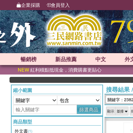
企業採購
會員登入
暢銷榜
新品
推薦
中文
外
NEW
紅利積點抵現金，消費購書更貼心
搜尋結果
縮小範圍
關鍵字：238
篩選商品
顯示
商品類型
外文書
(1)