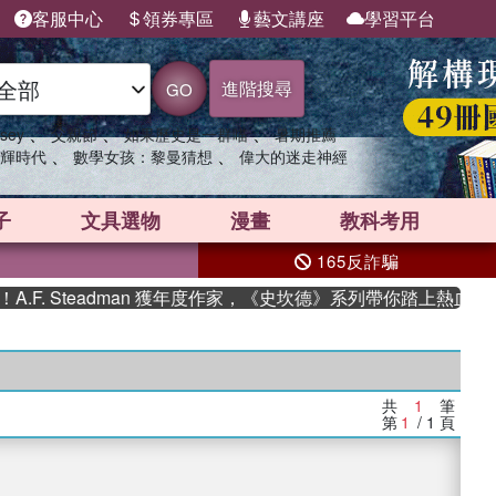
客服中心
領券專區
藝文講座
學習平台
進階搜尋
GO
、
、
、
sey
父親節
如果歷史是一群喵
暑期推薦
、
、
輝時代
數學女孩：黎曼猜想
偉大的迷走神經
子
文具選物
漫畫
教科考用
165反詐騙
F. Steadman 獲年度作家，《史坎德》系列帶你踏上熱血奇幻
共
1
筆
第
1
/ 1
頁