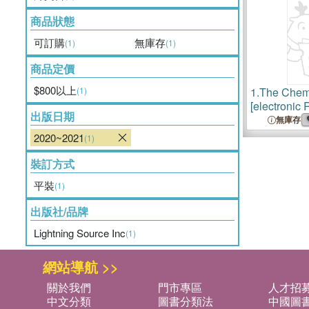
商品狀態
可訂購
無庫存
(1)
(1)
商品定價
$800以上
(1)
1.
The Chemi
[electronic 
出版日期
no. 12 = no
無庫存
1925)
2020~2021
(1)
裝訂方式
平裝
(1)
出版社/品牌
Lightning Source Inc
(1)
網站導航 >>
關於我們
門市專區
人才招
中文分類
圖書分類法
中國圖