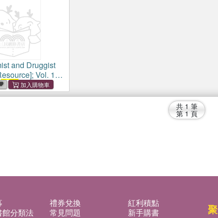
st and Druggist
Resource]; Vol. 103,
.
2382
(19 Sept.
共
1
筆
第
1
頁
募
禮券兌換
紅利積點
聚
書館分類法
常見問題
新手購書