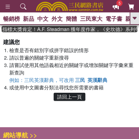
5
暢銷榜
新品
中文
外文
簡體
三民東大
電子書
親子
GO
指標大獎肯定！A.F. Steadman 獲年度作家，《史坎德》系
、
熱搜：
東野圭吾
高希均教授回憶錄
建議您
、
、
、
The Odyssey
父親節
如果歷
檢查是否有錯別字或拼字錯誤的情形
、
、
史是一群喵
暑期推薦
國際布克
、
、
請以普遍的關鍵字重新搜尋
獎 臺灣漫遊錄
方念華
台灣的李
、
、
登輝時代
數學女孩：黎曼猜想
請嘗試使用其他語義相近的關鍵字或增加關鍵字字彙來重
偉大的迷走神經
新查詢
例如：三民英漢辭典，可改用
三民 英漢辭典
或使用中文圖書分類法尋找您所需要的書籍
請回上一頁
網站導航 >>