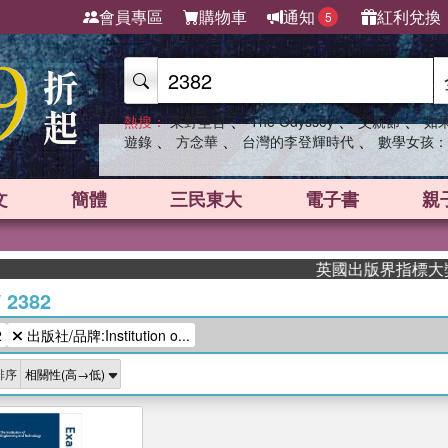
會員專區
購物車
通知
紅利兌換
5
、
、
、
熱搜：
東野圭吾
The Odyssey
父親節
如
、
、
、
遊錄
方念華
台灣的李登輝時代
數學女孩：
文
簡體
三民東大
電子書
親
英國出版界指標大獎肯定
/
2382
2
出版社/品牌:Institution o...
排序