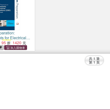
aration:
s for Electrical
 (
95
2382
)：Level 3
1420
共
1
筆
第
1
頁