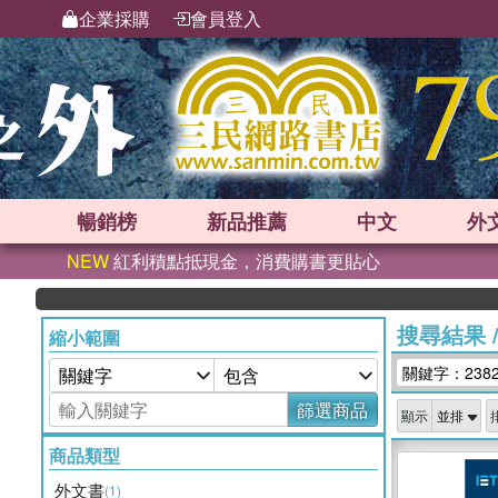
企業採購
會員登入
暢銷榜
新品
推薦
中文
外
NEW
紅利積點抵現金，消費購書更貼心
搜尋結果
縮小範圍
關鍵字：238
篩選商品
顯示
商品類型
外文書
(1)