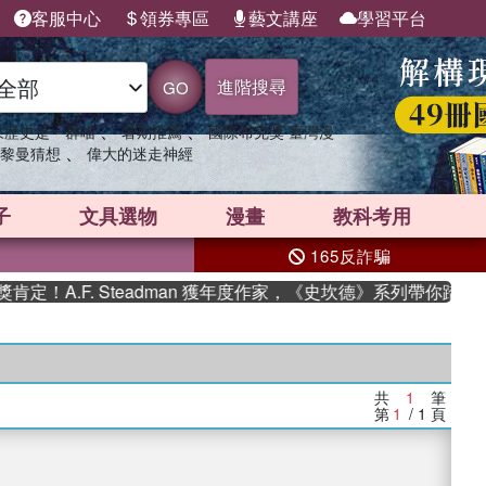
客服中心
領券專區
藝文講座
學習平台
進階搜尋
GO
、
、
果歷史是一群喵
暑期推薦
國際布克獎 臺灣漫
、
黎曼猜想
偉大的迷走神經
子
文具選物
漫畫
教科考用
165反詐騙
！A.F. Steadman 獲年度作家，《史坎德》系列帶你踏上熱
共
1
筆
第
1
/ 1
頁