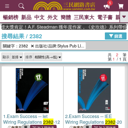
5
暢銷榜
新品
中文
外文
簡體
三民東大
電子書
親子
GO
大獎肯定！A.F. Steadman 獲年度作家，《史坎德》系列帶
搜尋結果
/
2382
、
、
熱搜：
東野圭吾
The Odyssey
篩選
、
、
父親節
如果歷史是一群喵
暑期
關鍵字：2382
出版社/品牌:Stylus Pub Ll...
、
、
推薦
國際布克獎 臺灣漫遊錄
方
、
、
念華
台灣的李登輝時代
數學女
共
2
筆
顯示
排序
、
孩：黎曼猜想
偉大的迷走神經
第
1
/ 1
頁
1.
Exam Success ─ Iet
2.
Exam Success ─ IEE
Wiring Regulations
2382
-12
Wiring Regulations
2382
-20
無庫存
無庫存