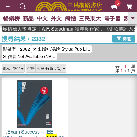
5
暢銷榜
新品
中文
外文
簡體
三民東大
電子書
親子
GO
界指標大獎肯定！A.F. Steadman 獲年度作家，《史坎德》
搜尋結果
/
2382
、
熱搜：
東野圭吾
高希均教授回憶錄
篩選
、
、
、
The Odyssey
父親節
如果歷
關鍵字：2382
出版社/品牌:Stylus Pub Ll...
、
、
史是一群喵
暑期推薦
國際布克
、
、
作者:Not Available (NA...
獎 臺灣漫遊錄
方念華
台灣的李
、
、
登輝時代
數學女孩：黎曼猜想
共
1
筆
顯示
排序
偉大的迷走神經
第
1
/ 1
頁
1.
Exam Success ─ IEE