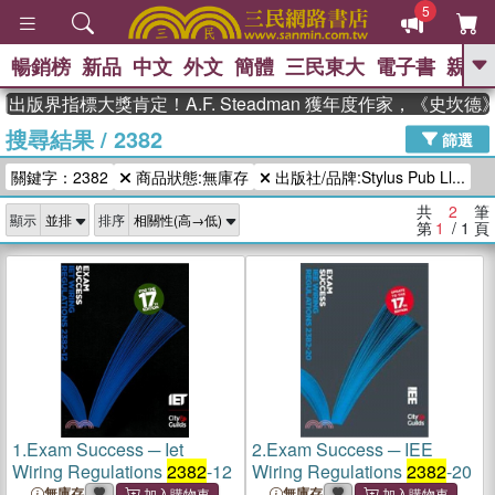
5
暢銷榜
新品
中文
外文
簡體
三民東大
電子書
親子
GO
出版界指標大獎肯定！A.F. Steadman 獲年度作家，《史
搜尋結果
/
2382
、
熱搜：
東野圭吾
高希均教授回憶錄
篩選
、
、
、
The Odyssey
父親節
如果歷
關鍵字：2382
商品狀態:無庫存
出版社/品牌:Stylus Pub Ll...
、
、
史是一群喵
暑期推薦
國際布克
、
、
獎 臺灣漫遊錄
方念華
台灣的李
共
2
筆
顯示
排序
、
、
登輝時代
數學女孩：黎曼猜想
第
1
/ 1
頁
偉大的迷走神經
1.
Exam Success ─ Iet
2.
Exam Success ─ IEE
Wiring Regulations
2382
-12
Wiring Regulations
2382
-20
無庫存
無庫存