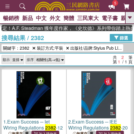
5
暢銷榜
新品
中文
外文
簡體
三民東大
電子書
親子
GO
！A.F. Steadman 獲年度作家，《史坎德》系列帶你踏上熱
搜尋結果
/
2382
、
熱搜：
東野圭吾
高希均教授回憶錄
篩選
、
、
、
The Odyssey
父親節
如果歷
關鍵字：2382
裝訂方式:平裝
出版社/品牌:Stylus Pub Ll...
、
、
史是一群喵
暑期推薦
國際布克
、
、
獎 臺灣漫遊錄
方念華
台灣的李
共
2
筆
顯示
排序
、
、
登輝時代
數學女孩：黎曼猜想
第
1
/ 1
頁
偉大的迷走神經
1.
Exam Success ─ Iet
2.
Exam Success ─ IEE
Wiring Regulations
2382
-12
Wiring Regulations
2382
-20
無庫存
無庫存