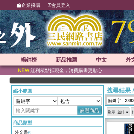
企業採購
會員登入
暢銷榜
新品
推薦
中文
外
NEW
紅利積點抵現金，消費購書更貼心
搜尋結果
縮小範圍
關鍵字：238
篩選商品
顯示
商品類型
外文書
(6)