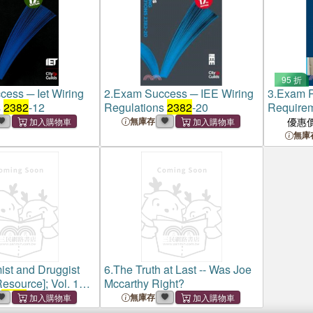
95 折
ess ─ Iet Wiring
2.
Exam Success ─ IEE Wiring
3.
Exam P
s
2382
-12
Regulations
2382
-20
Requireme
Installati
無庫存
優惠
Award
無庫
st and Druggist
6.
The Truth at Last -- Was Joe
Resource]; Vol. 103,
Mccarthy Right?
.
2382
(19 Sept.
無庫存