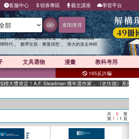
客服中心
領券專區
藝文講座
學習平台
進階搜尋
GO
、
、
、
sey
父親節
如果歷史是一群喵
暑期推薦
、
、
輝時代
數學女孩：黎曼猜想
偉大的迷走神經
子
文具選物
漫畫
教科考用
165反詐騙
獎肯定！A.F. Steadman 獲年度作家，《史坎德》系列帶你
共
6
筆
第
1
/ 1
頁