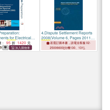
reparation:
4.
Dispute Settlement Reports
nts for Electrical
2008(Volume 6, Pages 2011-
ons (
95
2382
)：Level 3
1420
2382
)
價：
若需訂購本書，請電洽客服 02-
存
25006600[分機130、131]。