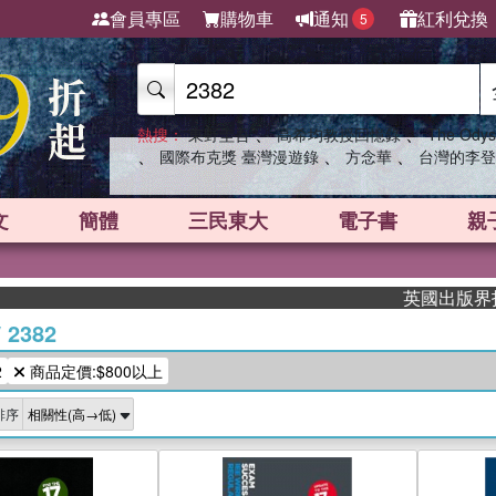
會員專區
購物車
通知
紅利兌換
5
、
、
熱搜：
東野圭吾
高希均教授回憶錄
The Odys
、
、
、
國際布克獎 臺灣漫遊錄
方念華
台灣的李登
文
簡體
三民東大
電子書
親
英國出版界指標大
/
2382
2
商品定價:$800以上
排序