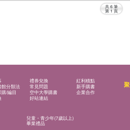
共
6
筆
第
1
頁
募
禮券兌換
紅利積點
聚
書館分類法
常見問題
新手購書
購/編目
空中大學購書
企業合作
換
好站連結
兒童・青少年(7歲以上)
畢業禮品