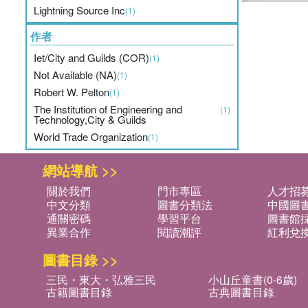
Lightning Source Inc
(1)
作者
Iet/City and Guilds (COR)
(1)
Not Available (NA)
(1)
Robert W. Pelton
(1)
The Institution of Engineering and
(1)
Technology,City & Guilds
World Trade Organization
(1)
網站導航 >>
關於我們
門市專區
人才招
中文分類
圖書分類法
中國圖
通關密碼
學習平台
圖書館採
異業合作
閱讀潮評
紅利兌
圖書目錄 >>
三民・東大・弘雅三民
小山丘童書(0-6歲)
古籍圖書目錄
古典圖書目錄