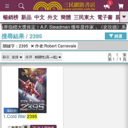
5
暢銷榜
新品
中文
外文
簡體
三民東大
電子書
親子
GO
界指標大獎肯定！A.F. Steadman 獲年度作家，《史坎德》
搜尋結果
/
2395
、
熱搜：
東野圭吾
高希均教授回憶錄
篩選
、
、
、
The Odyssey
父親節
如果歷
關鍵字：2395
作者:Robert Carnevale
、
、
史是一群喵
暑期推薦
國際布克
、
、
獎 臺灣漫遊錄
方念華
台灣的李
共
1
筆
顯示
排序
、
、
登輝時代
數學女孩：黎曼猜想
第
1
/ 1
頁
偉大的迷走神經
滿額折
1.
Cold War
2395
無庫存