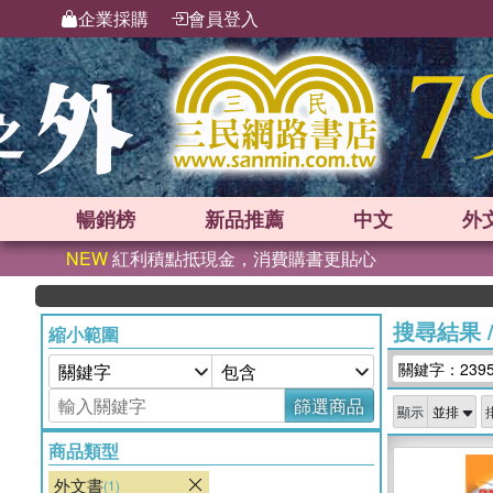
企業採購
會員登入
暢銷榜
新品
推薦
中文
外
NEW
紅利積點抵現金，消費購書更貼心
搜尋結果
縮小範圍
關鍵字：239
篩選商品
顯示
商品類型
外文書
(1)