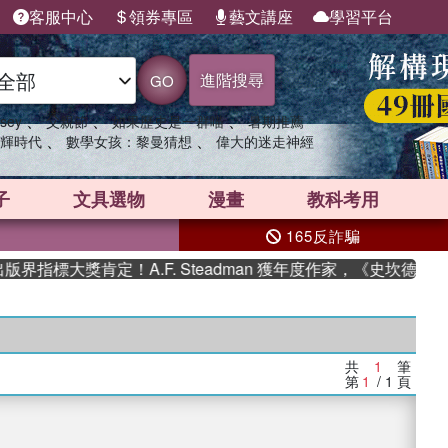
客服中心
領券專區
藝文講座
學習平台
進階搜尋
GO
、
、
、
sey
父親節
如果歷史是一群喵
暑期推薦
、
、
輝時代
數學女孩：黎曼猜想
偉大的迷走神經
子
文具選物
漫畫
教科考用
165反詐騙
界指標大獎肯定！A.F. Steadman 獲年度作家，《史坎德》
共
1
筆
第
1
/ 1
頁