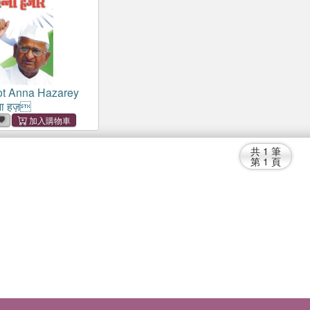
ot Anna Hazarey
न्ना हज़
共
1
筆
第
1
頁