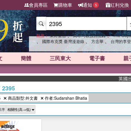
會員專區
購物車
通知
紅利兌換
5
、
、
熱搜：
東野圭吾
高希均教授回憶錄
The Odys
、
、
、
國際布克獎 臺灣漫遊錄
方念華
台灣的李登
文
簡體
三民東大
電子書
親
英國出版
/
2395
5
商品類型:外文書
作者:Sudarshan Bhatia
排序