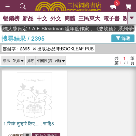
5
暢銷榜
新品
中文
外文
簡體
三民東大
電子書
親子
GO
標大獎肯定！A.F. Steadman 獲年度作家，《史坎德》系列
搜尋結果
/
2395
、
熱搜：
東野圭吾
高希均教授回憶錄
篩選
、
、
、
The Odyssey
父親節
花開錦
關鍵字：2395
出版社/品牌:BOOKLEAF PUB
、
、
、
繡
暑期推薦
方念華
台灣的
、
李登輝時代
數學女孩：黎曼猜想
共
1
筆
顯示
排序
、
、
偉大的迷走神經
如果歷史是一
第
1
/ 1
頁
、
群喵
臺灣漫遊錄
1.
सिर्फ तुम्हारे लिए.....: साहि&
無庫存