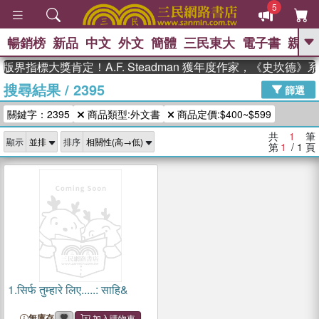
5
暢銷榜
新品
中文
外文
簡體
三民東大
電子書
親子
GO
版界指標大獎肯定！A.F. Steadman 獲年度作家，《史坎德
搜尋結果
/
2395
、
熱搜：
東野圭吾
高希均教授回憶錄
篩選
、
、
、
The Odyssey
父親節
如果歷
關鍵字：2395
商品類型:外文書
商品定價:$400~$599
、
、
史是一群喵
暑期推薦
國際布克
、
、
獎 臺灣漫遊錄
方念華
台灣的李
共
1
筆
顯示
排序
、
、
登輝時代
數學女孩：黎曼猜想
第
1
/ 1
頁
偉大的迷走神經
1.
सिर्फ तुम्हारे लिए.....: साहि&
無庫存