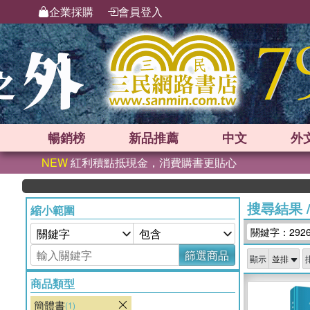
企業採購
會員登入
暢銷榜
新品
推薦
中文
外
NEW
紅利積點抵現金，消費購書更貼心
搜尋結果
縮小範圍
關鍵字：292
篩選商品
顯示
商品類型
簡體書
(1)