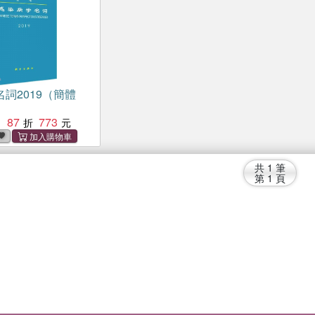
詞2019（簡體
87
773
：
共
1
筆
第
1
頁