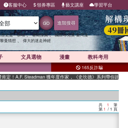
客服中心
領券專區
藝文講座
學習平台
進階搜尋
GO
、
、
果歷史是一群喵
暑期推薦
國際布克獎 臺灣漫
、
黎曼猜想
偉大的迷走神經
子
文具選物
漫畫
教科考用
165反詐騙
！A.F. Steadman 獲年度作家，《史坎德》系列帶你踏上熱
共
1
筆
第
1
/ 1
頁