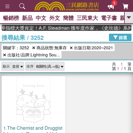
5
暢銷榜
新品
中文
外文
簡體
三民東大
電子書
親子
GO
界指標大獎肯定！A.F. Steadman 獲年度作家，《史坎德》
搜尋結果
/
3252
、
熱搜：
東野圭吾
高希均教授回憶錄
篩選
、
、
、
The Odyssey
父親節
如果歷
關鍵字：3252
商品狀態:無庫存
出版日期:2020~2021
、
、
史是一群喵
暑期推薦
國際布克
、
、
出版社/品牌:Lightning Sou...
獎 臺灣漫遊錄
方念華
台灣的李
、
、
登輝時代
數學女孩：黎曼猜想
共
1
筆
顯示
排序
偉大的迷走神經
第
1
/ 1
頁
1.
The Chemist and Druggist