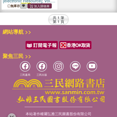
[electronic Resource]; Vol.
137 = no.
3252
(6 June
無庫存
1942)
共
1
筆
第
1
頁
網站導航 >>
聚焦三民 >>
三民書局
三民出版
本站著作權屬弘雅三民圖書股份有限公司