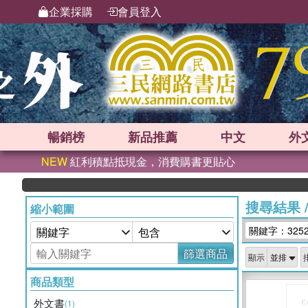
企業採購
會員登入
暢銷榜
新品
推薦
中文
外
NEW
紅利積點抵現金，消費購書更貼心
搜尋結果
縮小範圍
關鍵字：325
篩選商品
顯示
商品類型
外文書
(1)