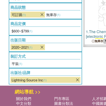
商品狀態
可訂購
無庫存
(1)
(1)
商品定價
$600~$799
(1)
1.
The Chemi
[electronic 
出版日期
= no.
3252
(
無庫存
2020~2021
(1)
裝訂方式
平裝
(1)
出版社/品牌
Lightning Source Inc
(1)
網站導航 >>
關於我們
門市專區
人才招
中文分類
圖書分類法
中國圖