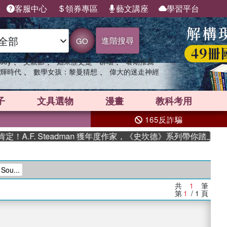
客服中心
領券專區
藝文講座
學習平台
進階搜尋
GO
、
、
、
sey
父親節
如果歷史是一群喵
暑期推薦
、
、
輝時代
數學女孩：黎曼猜想
偉大的迷走神經
子
文具選物
漫畫
教科考用
165反詐騙
A.F. Steadman 獲年度作家，《史坎德》系列帶你踏上熱血
ou...
共
1
筆
第
1
/ 1
頁