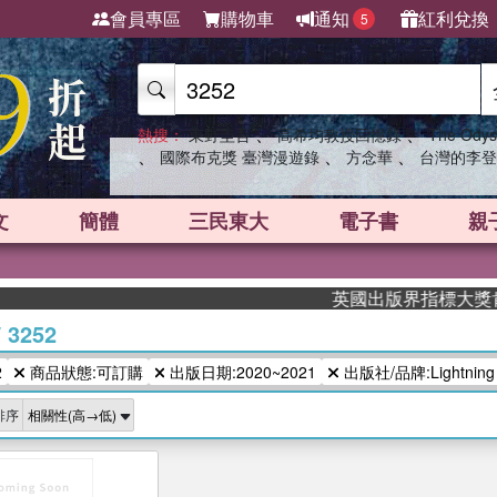
會員專區
購物車
通知
紅利兌換
5
、
、
熱搜：
東野圭吾
高希均教授回憶錄
The Odys
、
、
、
國際布克獎 臺灣漫遊錄
方念華
台灣的李登
文
簡體
三民東大
電子書
親
英國出版界指標大獎肯定！
/
3252
2
商品狀態:可訂購
出版日期:2020~2021
出版社/品牌:Lightning S
排序