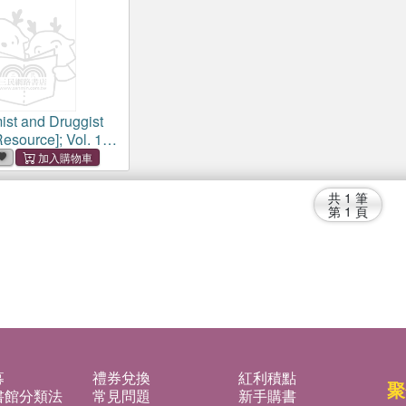
st and Druggist
Resource]; Vol. 137
6 June 1942)
共
1
筆
第
1
頁
募
禮券兌換
紅利積點
聚
書館分類法
常見問題
新手購書