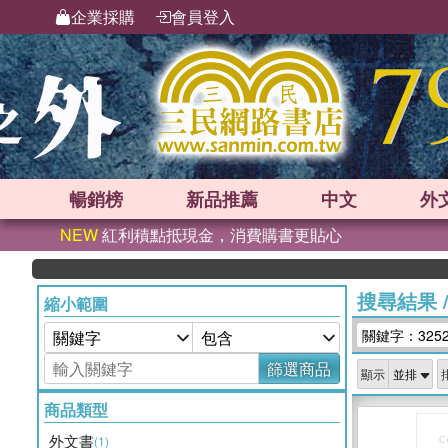
企業採購
會員登入
暢銷榜
新品
推薦
中文
外
NEW
紅利積點抵現金，消費購書更貼心
搜尋結果
縮小範圍
關鍵字：325
篩選商品
顯示
商品類型
外文書
(1)