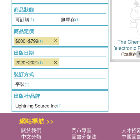
商品狀態
可訂購
無庫存
(1)
(1)
商品定價
$600~$799
(1)
1.
The Chemi
[electronic 
出版日期
= no.
3252
(
無庫存
2020~2021
(1)
裝訂方式
平裝
(1)
出版社/品牌
Lightning Source Inc
(1)
網站導航 >>
關於我們
門市專區
人才招
中文分類
圖書分類法
中國圖