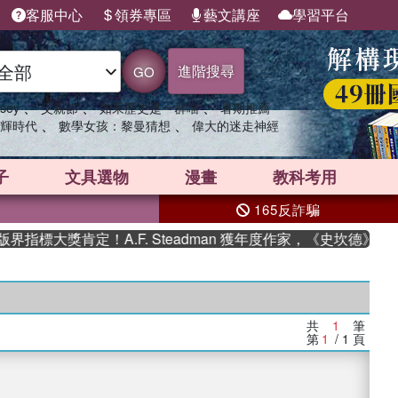
客服中心
領券專區
藝文講座
學習平台
進階搜尋
GO
、
、
、
sey
父親節
如果歷史是一群喵
暑期推薦
、
、
輝時代
數學女孩：黎曼猜想
偉大的迷走神經
子
文具選物
漫畫
教科考用
165反詐騙
指標大獎肯定！A.F. Steadman 獲年度作家，《史坎德》系
共
1
筆
第
1
/ 1
頁