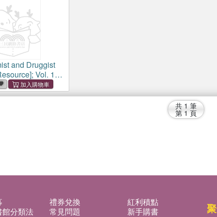
st and Druggist
Resource]; Vol. 137
6 June 1942)
共
1
筆
第
1
頁
募
禮券兌換
紅利積點
聚
書館分類法
常見問題
新手購書