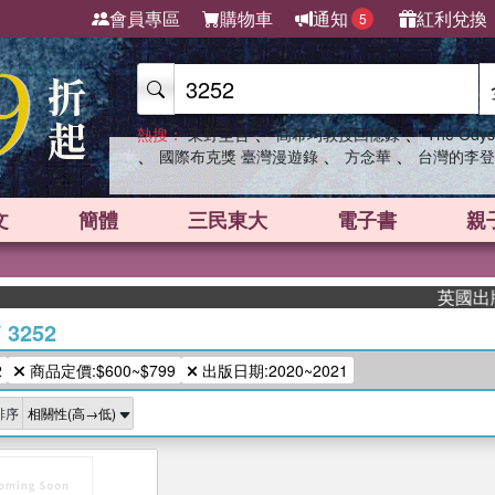
會員專區
購物車
通知
紅利兌換
5
、
、
熱搜：
東野圭吾
高希均教授回憶錄
The Odys
、
、
、
國際布克獎 臺灣漫遊錄
方念華
台灣的李登
文
簡體
三民東大
電子書
親
英國出版界
/
3252
2
商品定價:$600~$799
出版日期:2020~2021
排序