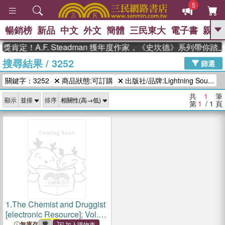
5
暢銷榜
新品
中文
外文
簡體
三民東大
電子書
親子
GO
肯定！A.F. Steadman 獲年度作家，《史坎德》系列帶你踏
搜尋結果
/
3252
、
熱搜：
東野圭吾
高希均教授回憶錄
篩選
、
、
、
The Odyssey
父親節
花開錦
關鍵字：3252
商品狀態:可訂購
出版社/品牌:Lightning Sou...
、
、
、
繡
暑期推薦
方念華
台灣的
、
李登輝時代
數學女孩：黎曼猜想
共
1
筆
顯示
排序
、
、
偉大的迷走神經
如果歷史是一
第
1
/ 1
頁
、
群喵
臺灣漫遊錄
1.
The Chemist and Druggist
[electronic Resource]; Vol.
137 = no.
3252
(6 June
無庫存