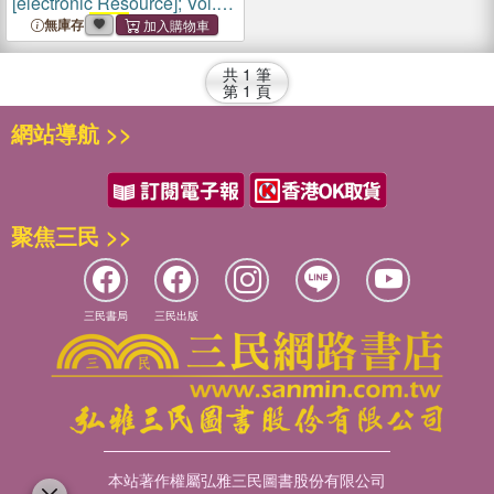
[electronic Resource]; Vol.
137 = no.
3252
(6 June
無庫存
1942)
共
1
筆
第
1
頁
網站導航 >>
聚焦三民 >>
三民書局
三民出版
本站著作權屬弘雅三民圖書股份有限公司