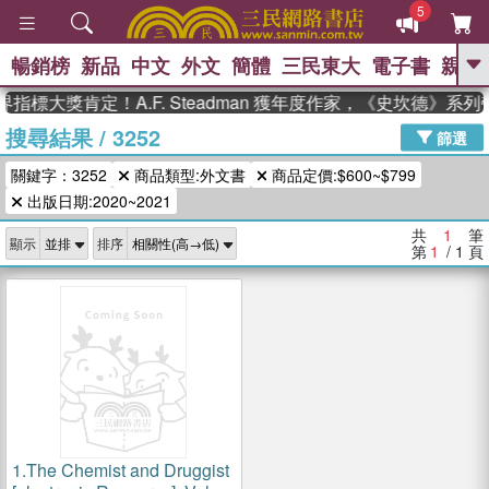
5
暢銷榜
新品
中文
外文
簡體
三民東大
電子書
親子
GO
指標大獎肯定！A.F. Steadman 獲年度作家，《史坎德》系
搜尋結果
/
3252
、
熱搜：
東野圭吾
高希均教授回憶錄
篩選
、
、
、
The Odyssey
父親節
如果歷
關鍵字：3252
商品類型:外文書
商品定價:$600~$799
、
、
史是一群喵
暑期推薦
國際布克
、
、
出版日期:2020~2021
獎 臺灣漫遊錄
方念華
台灣的李
、
、
登輝時代
數學女孩：黎曼猜想
共
1
筆
顯示
排序
偉大的迷走神經
第
1
/ 1
頁
1.
The Chemist and Druggist