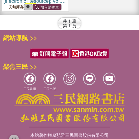
[electronic Resource]; Vol.
137 = no.
3252
(6 June
無庫存
1942)
共
1
筆
第
1
頁
網站導航 >>
聚焦三民 >>
三民書局
三民出版
本站著作權屬弘雅三民圖書股份有限公司