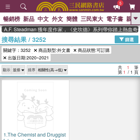
5
暢銷榜
新品
中文
外文
簡體
三民東大
電子書
親子
GO
.F. Steadman 獲年度作家，《史坎德》系列帶你踏上熱血奇
搜尋結果
/
3252
、
熱搜：
東野圭吾
高希均教授回憶錄
篩選
、
、
、
The Odyssey
父親節
如果歷
關鍵字：3252
商品類型:外文書
商品狀態:可訂購
、
、
史是一群喵
暑期推薦
國際布克
、
、
出版日期:2020~2021
獎 臺灣漫遊錄
方念華
台灣的李
、
、
登輝時代
數學女孩：黎曼猜想
共
1
筆
顯示
排序
偉大的迷走神經
第
1
/ 1
頁
1.
The Chemist and Druggist