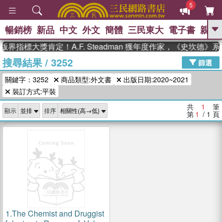
5
暢銷榜
新品
中文
外文
簡體
三民東大
電子書
親子
GO
版界指標大獎肯定！A.F. Steadman 獲年度作家，《史坎德
搜尋結果
/
3252
、
熱搜：
東野圭吾
高希均教授回憶錄
篩選
、
、
、
The Odyssey
父親節
如果歷
關鍵字：3252
商品類型:外文書
出版日期:2020~2021
、
、
史是一群喵
暑期推薦
國際布克
、
、
裝訂方式:平裝
獎 臺灣漫遊錄
方念華
台灣的李
、
、
登輝時代
數學女孩：黎曼猜想
共
1
筆
顯示
排序
偉大的迷走神經
第
1
/ 1
頁
1.
The Chemist and Druggist