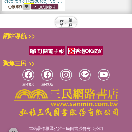
[electronic Resource]; Vol.
137 = no.
3252
(6 June
無庫存
1942)
共
1
筆
第
1
頁
網站導航 >>
聚焦三民 >>
三民書局
三民出版
本站著作權屬弘雅三民圖書股份有限公司