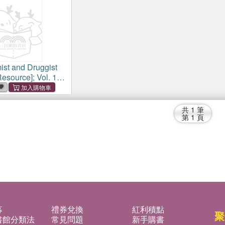
st and Druggist
Resource]; Vol. 148
1 Nov. 1947)
共
1
筆
第
1
頁
募
禮券兌換
紅利積點
聚
書館分類法
常見問題
新手購書