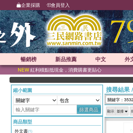
企業採購
會員登入
暢銷榜
新品
推薦
中文
外
NEW
紅利積點抵現金，消費購書更貼心
搜尋結果
縮小範圍
關鍵字：353
篩選商品
顯示
商品類型
外文書
(1)