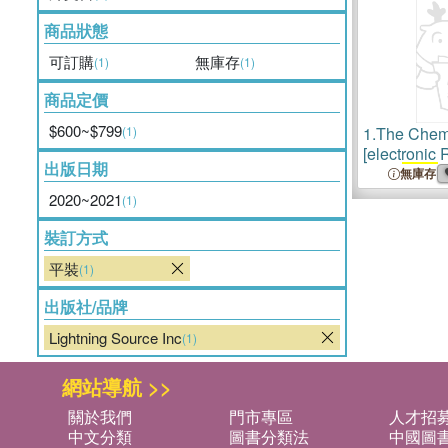
商品狀態
可訂購
無庫存
(1)
(1)
商品定價
$600~$799
(1)
1.
The Chemi
[electronic 
出版日期
= no.
3532
(
無庫存
2020~2021
(1)
裝訂方式
平裝
(1)
出版社/品牌
Lightning Source Inc
(1)
網站導航 >>
關於我們
門市專區
人才招
中文分類
圖書分類法
中國圖