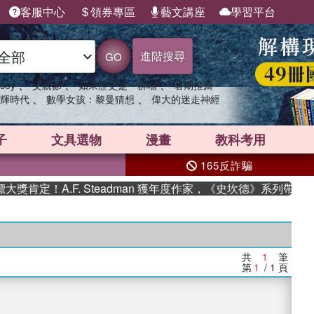
客服中心
領券專區
藝文講座
學習平台
進階搜尋
GO
、
、
、
sey
父親節
如果歷史是一群喵
暑期推薦
、
、
輝時代
數學女孩：黎曼猜想
偉大的迷走神經
子
文具選物
漫畫
教科考用
165反詐騙
肯定！A.F. Steadman 獲年度作家，《史坎德》系列帶你踏
共
1
筆
第
1
/ 1
頁