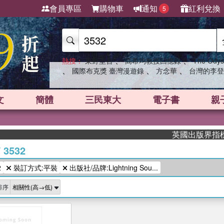
會員專區
購物車
通知
紅利兌換
5
、
、
熱搜：
東野圭吾
高希均教授回憶錄
The Odys
、
、
、
國際布克獎 臺灣漫遊錄
方念華
台灣的李登
文
簡體
三民東大
電子書
親
英國出版界指標大獎
/
3532
2
裝訂方式:平裝
出版社/品牌:Lightning Sou...
排序