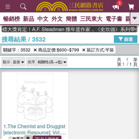
5
暢銷榜
新品
中文
外文
簡體
三民東大
電子書
親子
GO
標大獎肯定！A.F. Steadman 獲年度作家，《史坎德》系列
搜尋結果
/
3532
、
熱搜：
東野圭吾
高希均教授回憶錄
篩選
、
、
、
The Odyssey
父親節
如果歷
關鍵字：3532
商品定價:$600~$799
裝訂方式:平裝
、
、
史是一群喵
暑期推薦
國際布克
、
、
獎 臺灣漫遊錄
方念華
台灣的李
共
1
筆
顯示
排序
、
、
登輝時代
數學女孩：黎曼猜想
第
1
/ 1
頁
偉大的迷走神經
1.
The Chemist and Druggist
[electronic Resource]; Vol.
148 = no.
3532
(1 Nov.
無庫存