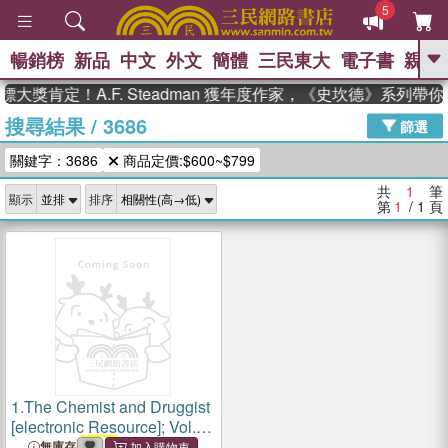
5
暢銷榜
新品
中文
外文
簡體
三民東大
電子書
親子
GO
大獎肯定！A.F. Steadman 獲年度作家，《史坎德》系列帶
搜尋結果
/
3686
、
熱搜：
東野圭吾
高希均教授回憶錄
篩選
、
、
、
The Odyssey
父親節
如果歷
關鍵字：3686
商品定價:$600~$799
、
、
史是一群喵
暑期推薦
國際布克
、
、
獎 臺灣漫遊錄
方念華
台灣的李
共
1
筆
顯示
排序
、
、
登輝時代
數學女孩：黎曼猜想
第
1
/ 1
頁
偉大的迷走神經
1.
The Chemist and Druggist
[electronic Resource]; Vol.
154 = no.
3686
(14 Oct.
無庫存