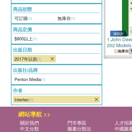
商品狀態
可訂購
無庫存
(1)
(1)
商品定價
滿額折
$800以上
(1)
1.
John Deer
202 Models
出版日期
2040, 2240,
無庫存
4040, 4240
2017年以前
(1)
出版社/品牌
Penton Media
(1)
作者
Intertec
(1)
網站導航 >>
關於我們
門市專區
人才招
中文分類
圖書分類法
中國圖