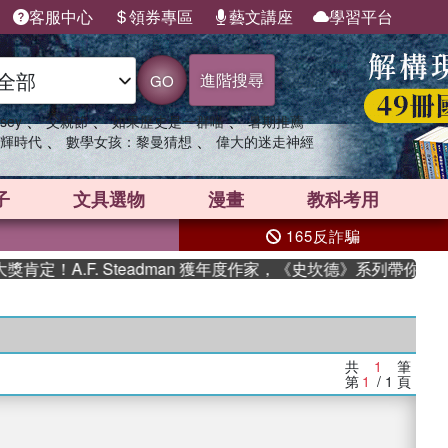
客服中心
領券專區
藝文講座
學習平台
進階搜尋
GO
、
、
、
sey
父親節
如果歷史是一群喵
暑期推薦
、
、
輝時代
數學女孩：黎曼猜想
偉大的迷走神經
子
文具選物
漫畫
教科考用
165反詐騙
定！A.F. Steadman 獲年度作家，《史坎德》系列帶你踏
共
1
筆
第
1
/ 1
頁