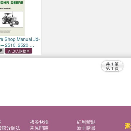
e Shop Manual Jd-
 ─ 2510, 2520,
 2440, 2640, 2840,
,
4440
, 4640, 4840
共
1
筆
第
1
頁
募
禮券兌換
紅利積點
聚
書館分類法
常見問題
新手購書