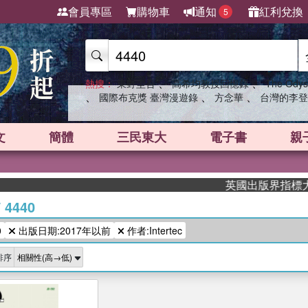
會員專區
購物車
通知
紅利兌換
5
、
、
熱搜：
東野圭吾
高希均教授回憶錄
The Odys
、
、
、
國際布克獎 臺灣漫遊錄
方念華
台灣的李登
文
簡體
三民東大
電子書
親
英國出版界指標大獎肯
/
4440
0
出版日期:2017年以前
作者:Intertec
排序