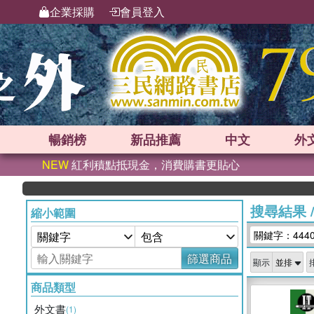
企業採購
會員登入
暢銷榜
新品
推薦
中文
外
NEW
紅利積點抵現金，消費購書更貼心
搜尋結果
縮小範圍
關鍵字：444
篩選商品
顯示
商品類型
外文書
(1)